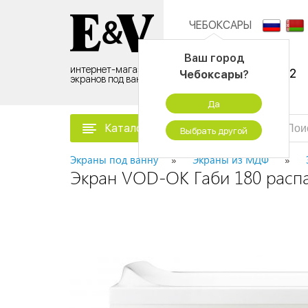
ЧЕБОКСАРЫ
Контактный центр:
Ваш город
интернет-магазин
8 (495) 500-96-52
Чебоксары
?
экранов под ванну
временно не работаем
Да
Каталог товаров
Выбрать другой
Экраны под ванну
Экраны из МДФ
Экран VOD-OK Габи 180 расп