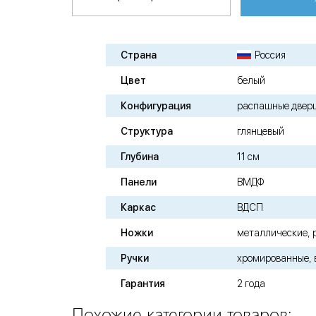
Страна
Россия
Цвет
белый
Конфигурация
распашные двер
Структура
глянцевый
Глубина
11 см
Панели
ВМДФ
Каркас
ВДСП
Ножки
металлические, 
Ручки
хромированные, 
Гарантия
2 года
Похожие категории товаров: