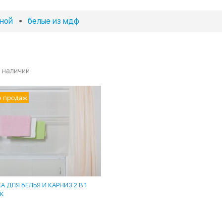
ной
белые из мдф
в наличии
р продаж
 ДЛЯ БЕЛЬЯ И КАРНИЗ 2 В 1
К