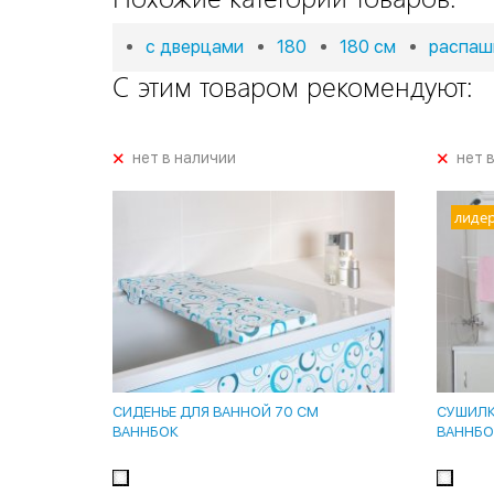
с дверцами
180
180 см
распаш
С этим товаром рекомендуют:
+
+
нет в наличии
нет 
лиде
СИДЕНЬЕ ДЛЯ ВАННОЙ 70 СМ
СУШИЛКА
ВАННБОК
ВАННБО