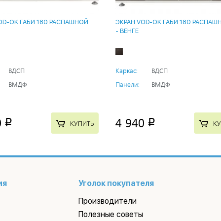
OD-OK ГАБИ 180 РАСПАШНОЙ
ЭКРАН VOD-OK ГАБИ 180 РАСПАШ
- ВЕНГЕ
ВДСП
Каркас:
ВДСП
ВМДФ
Панели:
ВМДФ
0
4 940
p
p
КУПИТЬ
КУ
ия
Уголок покупателя
Производители
Полезные советы