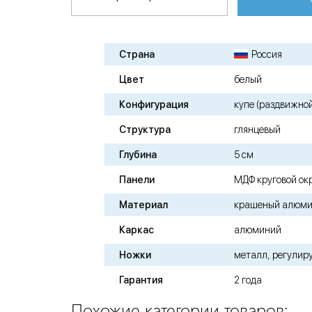
Страна
Россия
Цвет
белый
Конфигурация
купе (раздвижно
Структура
глянцевый
Глубина
5 см
Панели
МДФ круговой ок
Материал
крашеный алюм
Каркас
алюминий
Ножки
металл, регулир
Гарантия
2 года
Похожие категории товаров: