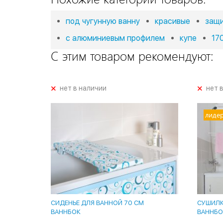
под чугунную ванну
красивые
защ
с алюминиевым профилем
купе
17
С этим товаром рекомендуют:
+
+
нет в наличии
нет 
лиде
СИДЕНЬЕ ДЛЯ ВАННОЙ 70 СМ
СУШИЛКА
ВАННБОК
ВАННБО