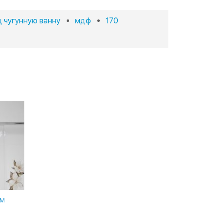
 чугунную ванну
мдф
170
СМ