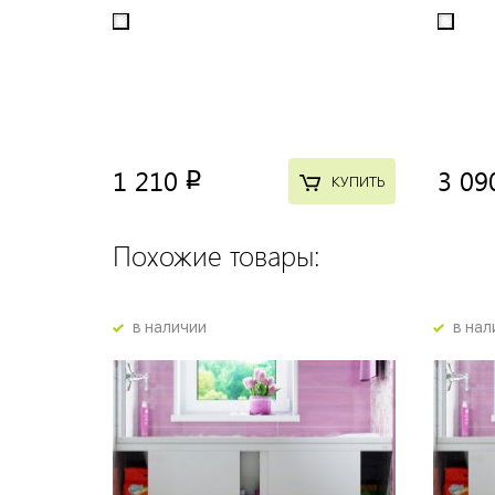
1 210
3 09
p
КУПИТЬ
Похожие товары:
в наличии
в нал