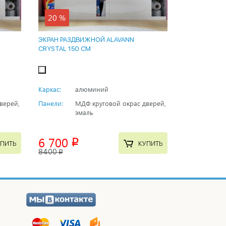
20 %
ЭКРАН РАЗДВИЖНОЙ ALAVANN
CRYSTAL 150 СМ
Каркас:
алюминий
верей,
Панели:
МДФ круговой окрас дверей,
эмаль
6 700
p
ПИТЬ
КУПИТЬ
8400
p