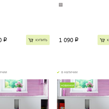
0
1 090
p
p
КУПИТЬ
К
ичии
в наличии
новинки