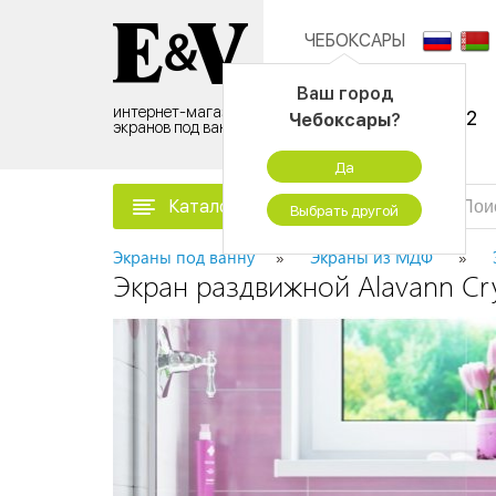
ЧЕБОКСАРЫ
Контактный центр:
Ваш город
интернет-магазин
8 (495) 500-96-52
Чебоксары
?
экранов под ванну
временно не работаем
Да
Каталог товаров
Выбрать другой
Экраны под ванну
Экраны из МДФ
Экран раздвижной Alavann Cry