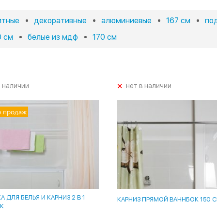
итные
декоративные
алюминиевые
167 см
под
0 см
белые из мдф
170 см
+
в наличии
нет в наличии
р продаж
 ДЛЯ БЕЛЬЯ И КАРНИЗ 2 В 1
КАРНИЗ ПРЯМОЙ ВАННБОК 150 
К