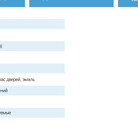
й)
рас дверей, эмаль
иний
уемые