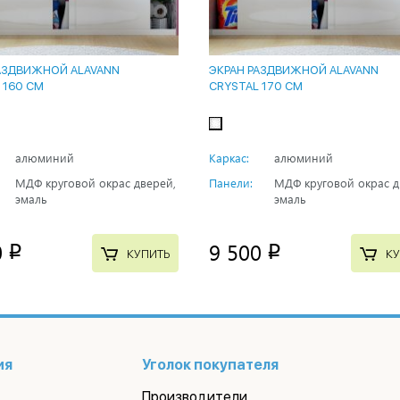
АЗДВИЖНОЙ ALAVANN
ЭКРАН РАЗДВИЖНОЙ ALAVANN
 160 СМ
CRYSTAL 170 СМ
алюминий
Каркас:
алюминий
МДФ круговой окрас дверей,
Панели:
МДФ круговой окрас д
эмаль
эмаль
0
9 500
p
p
КУПИТЬ
КУ
ия
Уголок покупателя
Производители